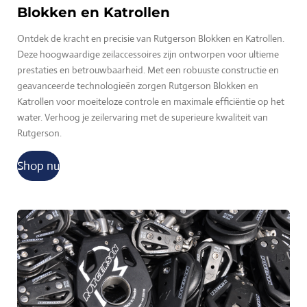
Blokken en Katrollen
Ontdek de kracht en precisie van Rutgerson Blokken en Katrollen.
Deze hoogwaardige zeilaccessoires zijn ontworpen voor ultieme
prestaties en betrouwbaarheid. Met een robuuste constructie en
geavanceerde technologieën zorgen Rutgerson Blokken en
Katrollen voor moeiteloze controle en maximale efficiëntie op het
water. Verhoog je zeilervaring met de superieure kwaliteit van
Rutgerson.
Shop nu