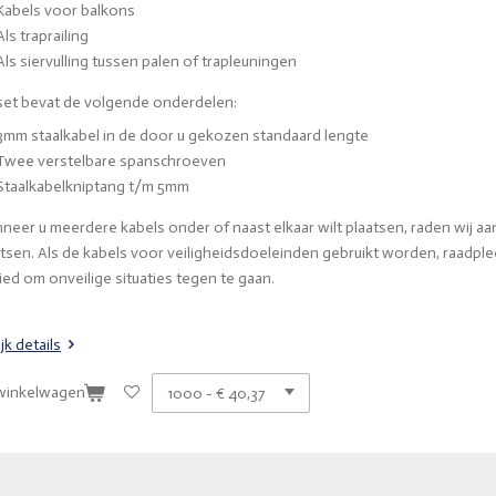
Kabels voor balkons
Als traprailing
Als siervulling tussen palen of trapleuningen
set bevat de volgende onderdelen:
3mm staalkabel in de door u gekozen standaard lengte
Twee verstelbare spanschroeven
Staalkabelkniptang t/m 5mm
neer u meerdere kabels onder of naast elkaar wilt plaatsen, raden wij aa
tsen. Als de kabels voor veiligheidsdoeleinden gebruikt worden, raadplee
ed om onveilige situaties tegen te gaan.
jk details
 winkelwagen