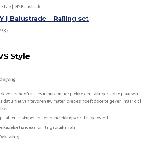
 Style | DIY Balustrade
Y | Balustrade – Railing set
0,37
VS Style
hrijving
deze set heeft u alles in huis om ter plekke een railingdraad te plaatsen
is dat u niet van tevoren uw maten precies hoeft door te geven, maar dit
tsen.
plaatsen is simpel en een handleiding wordt bijgeleverd.
 kabelset is ideaal om te gebruiken als:
Dek railing