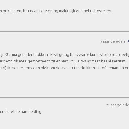
n producten, het is via De Koning makkelijk en snel te bestellen.
3 jaar geleden
jn Genua geleider blokken. Ik wil graag het zwarte kunststof onderdeelt
ar het blok mee gemonteerd zit er niet uit. De rvs as zit in het aluminium
rd) Ik zie nergens een plek om de as er uit te drukken. Heeft iemand hier
2 jaar geled
uurd met de handleiding.