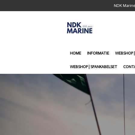
NDK Marine:
Ga
direct
naar
de
hoofdinhoud
HOME
INFORMATIE
WEBSHOP 
WEBSHOP | SPANKABELSET
CONT