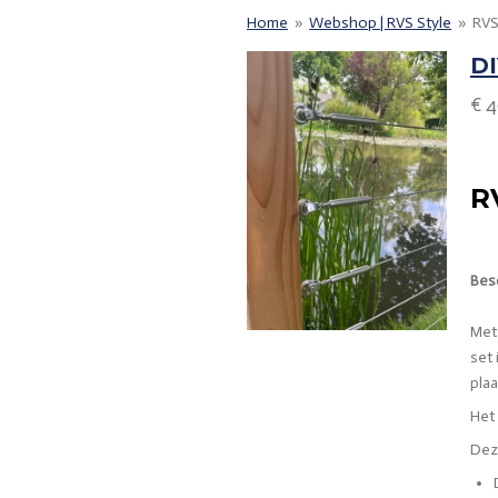
Home
»
Webshop | RVS Style
»
RVS
DI
€ 4
R
Besc
Met 
set 
plaa
Het 
Deze