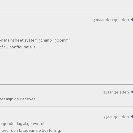
3 maanden geleden
rson Mainsheet system 32mm x 1500mm?
f 1:4 configuratie is.
2 jaar geleden
met mijn de Padeyes
3 jaar geleden
volgende dag al geleverd!
 over de status van de bestelling.