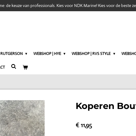
e: de keuze van professionals. Kies voor NDK Marine! Kies voor de beste zei
| RUTGERSON
WEBSHOP | HYE
WEBSHOP | RVS STYLE
WEBSHO
CT
Koperen Bou
€ 11,95