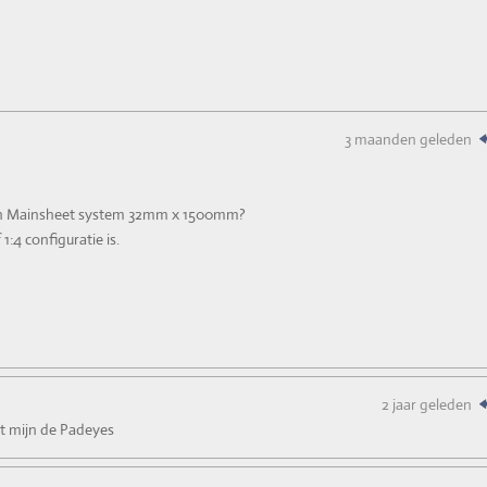
3 maanden geleden
rson Mainsheet system 32mm x 1500mm?
1:4 configuratie is.
2 jaar geleden
et mijn de Padeyes