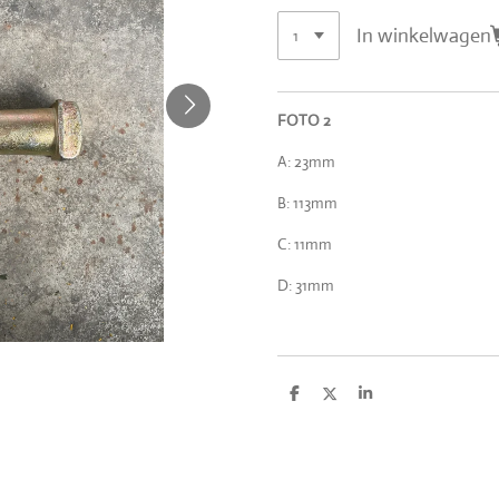
In winkelwagen
FOTO 2
A: 23mm
B: 113mm
C: 11mm
D: 31mm
D
D
S
e
e
h
l
e
a
e
l
r
n
e