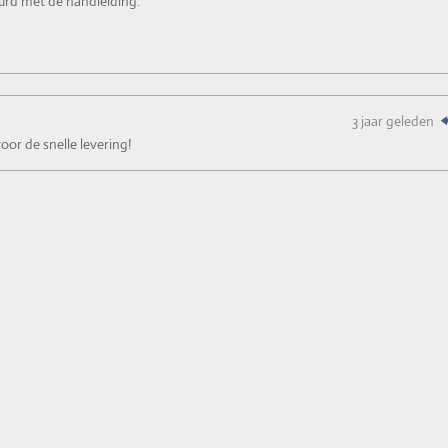
urd met de handleiding.
3 jaar geleden
or de snelle levering!