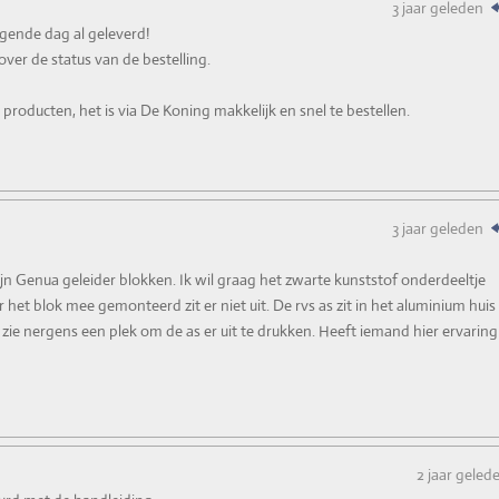
3 jaar geleden
lgende dag al geleverd!
ver de status van de bestelling.
producten, het is via De Koning makkelijk en snel te bestellen.
3 jaar geleden
n Genua geleider blokken. Ik wil graag het zwarte kunststof onderdeeltje
r het blok mee gemonteerd zit er niet uit. De rvs as zit in het aluminium huis
 zie nergens een plek om de as er uit te drukken. Heeft iemand hier ervaring
2 jaar geled