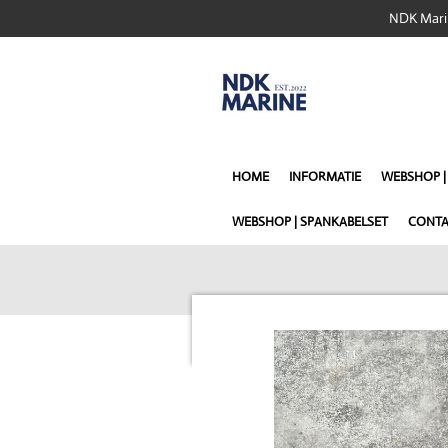
NDK Marin
Ga
direct
naar
de
hoofdinhoud
HOME
INFORMATIE
WEBSHOP 
WEBSHOP | SPANKABELSET
CONTA