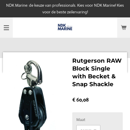
NDK Marine: de keuze van professionals. Kies voor NDK Marine! Kies
Ga
voor de beste zeilervaring!
direct
naar
de
hoofdinhoud
Rutgerson RAW
Block Single
with Becket &
Snap Shackle
€ 60,08
Maat