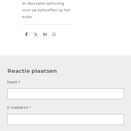
en duurzame oplossing
voor uw behoeften op het
water.
D
D
S
D
e
e
h
e
l
e
a
l
e
l
r
e
n
e
n
Reactie plaatsen
Naam *
E-mailadres *