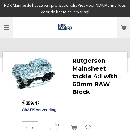
NDK Marine: de keuze van professionals. Kies voor NDK Marine! Kies
Ga
voor de beste zeilervaring!
direct
naar
de
hoofdinhoud
Rutgerson
Mainsheet
tackle 4:1 with
60mm RAW
Block
€ 359,42
GRATIS verzending
In