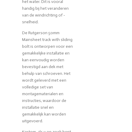
het water. Dit is vooral
handig bij het veranderen
van de windrichting of -
snelheid.
De Rutgerson 50mm
Mainsheet track with sliding
bolt is ontworpen voor een
gemakkelijke installatie en
kan eenvoudig worden
bevestigd aan dek met
behulp van schroeven. Het
wordt geleverd met een
volledige set van
montagematerialen en
instructies, waardoor de
installatie snel en
gemakkelijk kan worden
uitgevoerd.
Kortom, als u op zoek bent