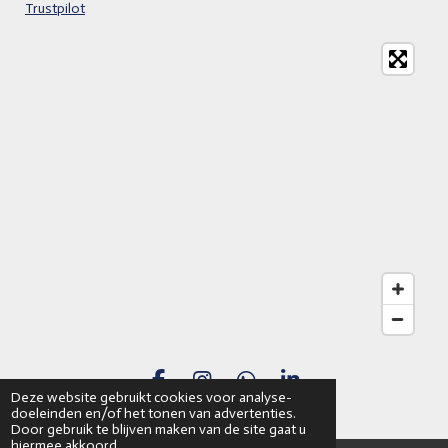
Trustpilot
F
I
W
L
Deze website gebruikt cookies voor analyse-
a
n
h
i
© 2022 - 2025 | NDK Marine
®
doeleinden en/of het tonen van advertenties.
c
s
a
n
Door gebruik te blijven maken van de site gaat u
hiermee akkoord.