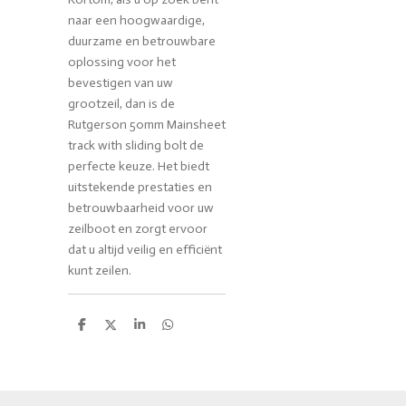
naar een hoogwaardige,
duurzame en betrouwbare
oplossing voor het
bevestigen van uw
grootzeil, dan is de
Rutgerson 50mm Mainsheet
track with sliding bolt de
perfecte keuze. Het biedt
uitstekende prestaties en
betrouwbaarheid voor uw
zeilboot en zorgt ervoor
dat u altijd veilig en efficiënt
kunt zeilen.
D
D
S
D
e
e
h
e
l
e
a
l
e
l
r
e
n
e
n