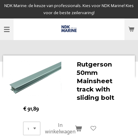
NDK Marine: de keuze van professionals. Kies voor NDK Marine! Kies
Ga
voor de beste zeilervaring!
direct
naar
de
hoofdinhoud
Rutgerson
50mm
Mainsheet
track with
sliding bolt
€ 91,89
In
winkelwagen