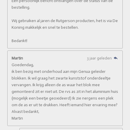
Een persoonlijk bericht ontvangen over de status van de
bestelling.
Wij gebruiken al jaren de Rutgerson producten, het is via De
Koning makkelijk en snel te bestellen.
Bedankt!
Martin
3 jaar geleden
Goedendag,
ik ben bezig met onderhoud aan mijn Genua geleider
blokken. Ik wil graag het zwarte kunststof onderdeeltje
vervangen. Ik krijg alleen de as waar het blok mee
gemonteerd zit er niet uit. De rvs as zit in het aluminium huis
(mogelijk een beetje geoxideerd) Ik zie nergens een plek
om de as er uit te drukken. Heeft iemand hier ervaring mee?
Alvast bedankt,
Martin