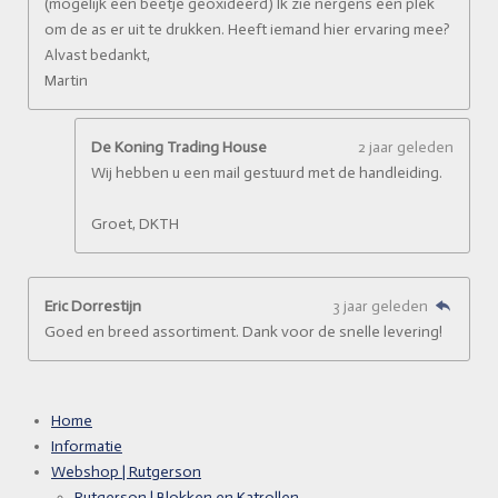
(mogelijk een beetje geoxideerd) Ik zie nergens een plek
om de as er uit te drukken. Heeft iemand hier ervaring mee?
Alvast bedankt,
Martin
De Koning Trading House
2 jaar geleden
Wij hebben u een mail gestuurd met de handleiding.
Groet, DKTH
Eric Dorrestijn
3 jaar geleden
Goed en breed assortiment. Dank voor de snelle levering!
Home
Informatie
Webshop | Rutgerson
Rutgerson | Blokken en Katrollen