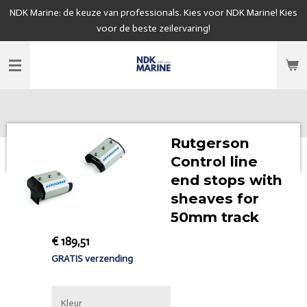
NDK Marine: de keuze van professionals. Kies voor NDK Marine! Kies
Ga
voor de beste zeilervaring!
direct
naar
de
hoofdinhoud
Rutgerson
Control line
end stops with
sheaves for
50mm track
€ 189,51
GRATIS verzending
Kleur