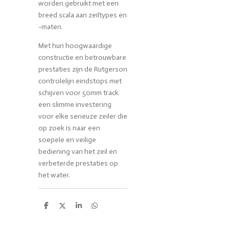
worden gebruikt met een
breed scala aan zeiltypes en
-maten.
Met hun hoogwaardige
constructie en betrouwbare
prestaties zijn de Rutgerson
controlelijn eindstops met
schijven voor 50mm track
een slimme investering
voor elke serieuze zeiler die
op zoek is naar een
soepele en veilige
bediening van het zeil en
verbeterde prestaties op
het water.
D
D
S
D
e
e
h
e
l
e
a
l