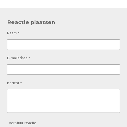
e
l
r
e
n
e
n
Reactie plaatsen
Naam *
E-mailadres *
Bericht *
Verstuur reactie