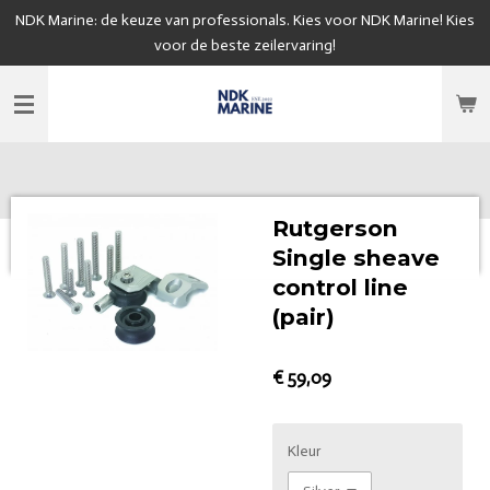
NDK Marine: de keuze van professionals. Kies voor NDK Marine! Kies
Ga
voor de beste zeilervaring!
direct
naar
de
hoofdinhoud
Rutgerson
Single sheave
control line
(pair)
€ 59,09
Kleur