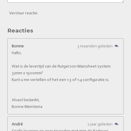
Verstuur reactie
Reacties
Bonne
3 maanden geleden
Hallo,
Wat is de levertijd van de Rutgerson Mainsheet system
32mm x 1500mm?
Kunt u me vertellen of het een 1:3 of 1:4 configuratie is.
Alvast bedankt,
Bonne Meintema
André
2 jaar geleden
Snelle levering en zeer tevreden met mijn de Padeyes