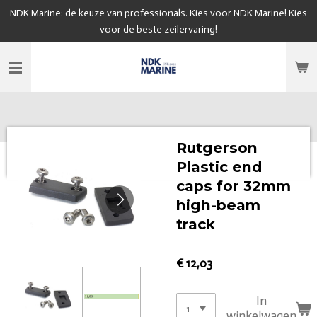
NDK Marine: de keuze van professionals. Kies voor NDK Marine! Kies
Ga
voor de beste zeilervaring!
direct
naar
de
hoofdinhoud
Rutgerson
Plastic end
caps for 32mm
high-beam
track
€ 12,03
In
winkelwagen