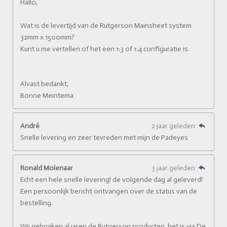
Hallo,
Wat is de levertijd van de Rutgerson Mainsheet system
32mm x 1500mm?
Kunt u me vertellen of het een 1:3 of 1:4 configuratie is.
Alvast bedankt,
Bonne Meintema
André
2 jaar geleden
Snelle levering en zeer tevreden met mijn de Padeyes
Ronald Molenaar
3 jaar geleden
Echt een hele snelle levering! de volgende dag al geleverd!
Een persoonlijk bericht ontvangen over de status van de
bestelling.
Wij gebruiken al jaren de Rutgerson producten, het is via De