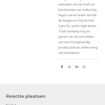
uiteinden van uw track en
beschermen uw zeilbeslag
tegen vuil en water. Bestel
de Rutgerson Plastic End
Caps for 32mm High-Beam
Track vandaag nog en
geniet van de voordelen
van een hoogwaardig
product dat uw zeilervaring
zal verbeteren.
D
D
S
D
e
e
h
e
l
e
a
l
e
l
r
e
n
e
n
Reactie plaatsen