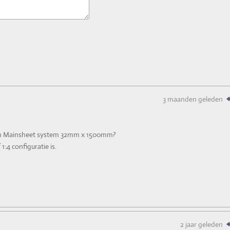
3 maanden geleden
rson Mainsheet system 32mm x 1500mm?
1:4 configuratie is.
2 jaar geleden