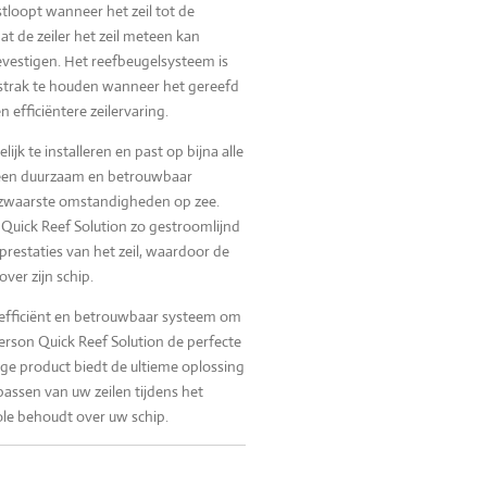
tloopt wanneer het zeil tot de
t de zeiler het zeil meteen kan
evestigen. Het reefbeugelsysteem is
 strak te houden wanneer het gereefd
en efficiëntere zeilervaring.
ijk te installeren en past op bijna alle
s een duurzaam en betrouwbaar
 zwaarste omstandigheden op zee.
Quick Reef Solution zo gestroomlijnd
prestaties van het zeil, waardoor de
over zijn schip.
, efficiënt en betrouwbaar systeem om
gerson Quick Reef Solution de perfecte
ge product biedt de ultieme oplossing
passen van uw zeilen tijdens het
role behoudt over uw schip.