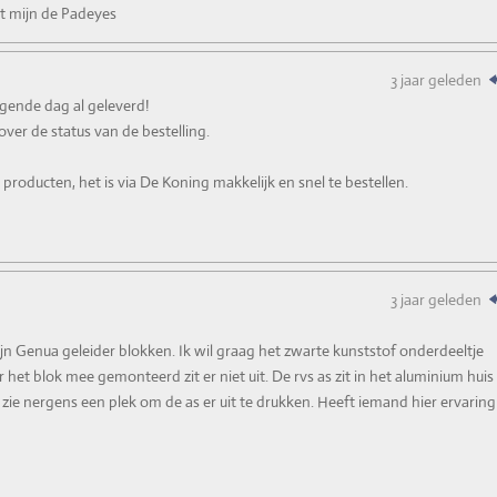
et mijn de Padeyes
3 jaar geleden
lgende dag al geleverd!
ver de status van de bestelling.
producten, het is via De Koning makkelijk en snel te bestellen.
3 jaar geleden
n Genua geleider blokken. Ik wil graag het zwarte kunststof onderdeeltje
r het blok mee gemonteerd zit er niet uit. De rvs as zit in het aluminium huis
 zie nergens een plek om de as er uit te drukken. Heeft iemand hier ervaring