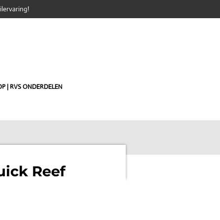
lervaring!
P | RVS ONDERDELEN
uick Reef