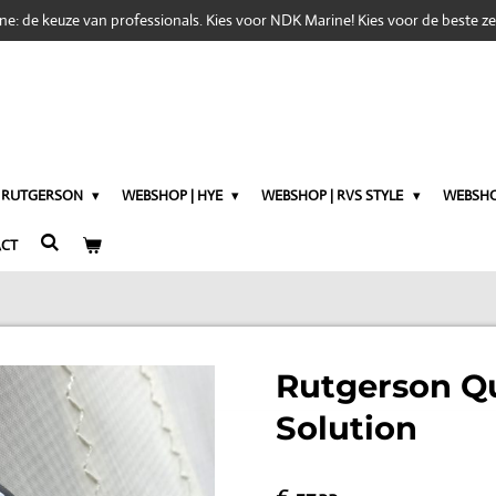
e: de keuze van professionals. Kies voor NDK Marine! Kies voor de beste zei
| RUTGERSON
WEBSHOP | HYE
WEBSHOP | RVS STYLE
WEBSHO
CT
Rutgerson Q
Solution