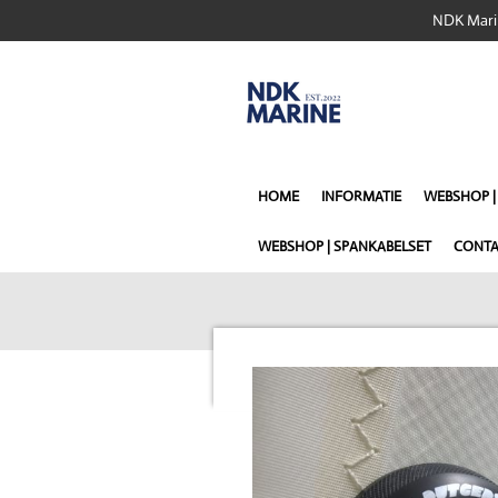
NDK Marin
Ga
direct
naar
de
hoofdinhoud
HOME
INFORMATIE
WEBSHOP 
WEBSHOP | SPANKABELSET
CONTA