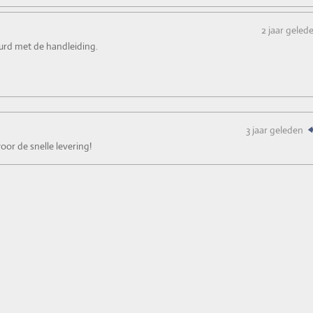
2 jaar geled
urd met de handleiding.
3 jaar geleden
or de snelle levering!