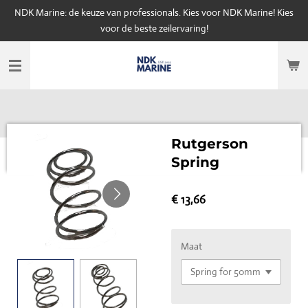
NDK Marine: de keuze van professionals. Kies voor NDK Marine! Kies
Ga
voor de beste zeilervaring!
direct
naar
de
hoofdinhoud
Rutgerson
Spring
€ 13,66
Maat