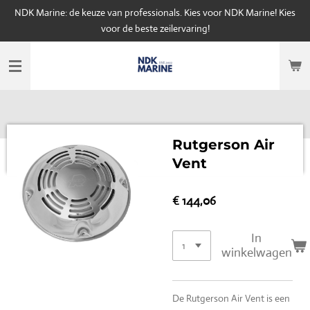
NDK Marine: de keuze van professionals. Kies voor NDK Marine! Kies
Ga
voor de beste zeilervaring!
direct
naar
de
hoofdinhoud
Rutgerson Air
Vent
€ 144,06
In
winkelwagen
De Rutgerson Air Vent is een